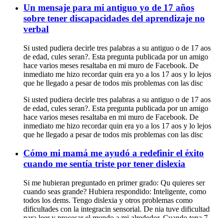
Un mensaje para mi antiguo yo de 17 años
sobre tener discapacidades del aprendizaje no
verbal
Si usted pudiera decirle tres palabras a su antiguo o de 17 aos
de edad, cules seran?. Esta pregunta publicada por un amigo
hace varios meses resaltaba en mi muro de Facebook. De
inmediato me hizo recordar quin era yo a los 17 aos y lo lejos
que he llegado a pesar de todos mis problemas con las disc
Si usted pudiera decirle tres palabras a su antiguo o de 17 aos
de edad, cules seran?. Esta pregunta publicada por un amigo
hace varios meses resaltaba en mi muro de Facebook. De
inmediato me hizo recordar quin era yo a los 17 aos y lo lejos
que he llegado a pesar de todos mis problemas con las disc
Cómo mi mamá me ayudó a redefinir el éxito
cuando me sentía triste por tener dislexia
Si me hubieran preguntado en primer grado: Qu quieres ser
cuando seas grande? Hubiera respondido: Inteligente, como
todos los dems. Tengo dislexia y otros problemas como
dificultades con la integracin sensorial. De nia tuve dificultad
para leer y procesar el mundo a mi alrededor. Cuando tena 7