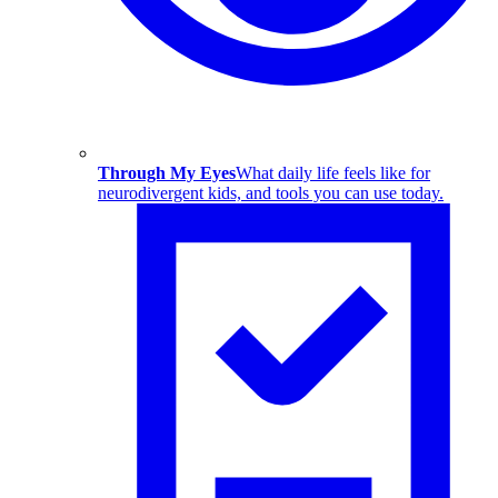
Through My Eyes
What daily life feels like for
neurodivergent kids, and tools you can use today.