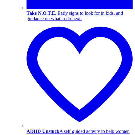
Take N.O.T.E.
Early signs to look for in kids, and
guidance on what to do next.
ADHD Unstuck
A self-guided activity to help women