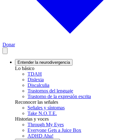
Donar
Entender la neurodivergencia
Lo básico
TDAH
Dislexia
Discalculia
Trastornos del lenguaje
Trastorno de la expresión escrita
Reconocer las señales
Señales y síntomas
Take N.O.T.E.
Historias y voces
Through My Eyes
Everyone Gets a Juice Box
ADHD Aha!