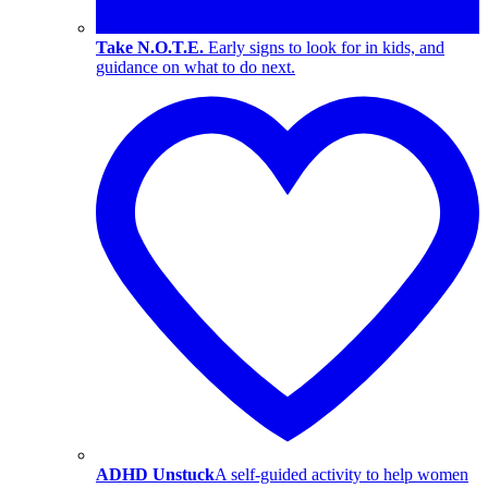
Take N.O.T.E.
Early signs to look for in kids, and
guidance on what to do next.
ADHD Unstuck
A self-guided activity to help women