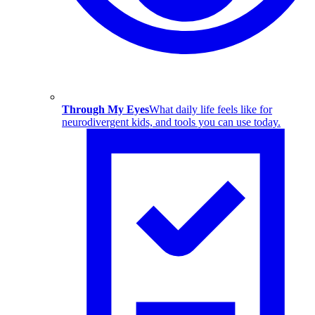
Through My Eyes
What daily life feels like for
neurodivergent kids, and tools you can use today.