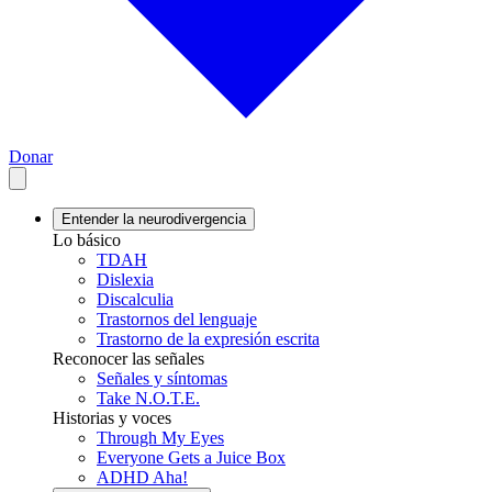
Donar
Entender la neurodivergencia
Lo básico
TDAH
Dislexia
Discalculia
Trastornos del lenguaje
Trastorno de la expresión escrita
Reconocer las señales
Señales y síntomas
Take N.O.T.E.
Historias y voces
Through My Eyes
Everyone Gets a Juice Box
ADHD Aha!