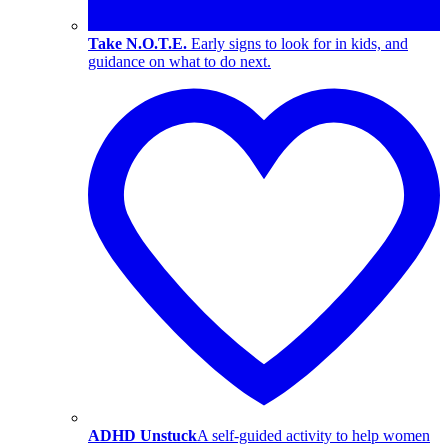
Take N.O.T.E.
Early signs to look for in kids, and
guidance on what to do next.
ADHD Unstuck
A self-guided activity to help women