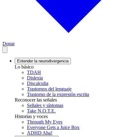
Donar
Entender la neurodivergencia
Lo básico
TDAH
Dislexia
Discalculia
Trastornos del lenguaje
Trastorno de la expresión escrita
Reconocer las señales
Señales y síntomas
Take N.O.T.E.
Historias y voces
Through My Eyes
Everyone Gets a Juice Box
ADHD Aha!