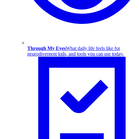
Through My Eyes
What daily life feels like for
neurodivergent kids, and tools you can use today.