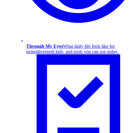
Through My Eyes
What daily life feels like for
neurodivergent kids, and tools you can use today.