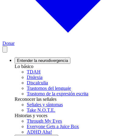
Donar
Entender la neurodivergencia
Lo básico
TDAH
Dislexia
Discalculia
Trastornos del lenguaje
Trastorno de la expresión escrita
Reconocer las señales
Señales y síntomas
Take N.O.T.E.
Historias y voces
Through My Eyes
Everyone Gets a Juice Box
ADHD Aha!