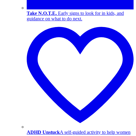
Take N.O.T.E.
Early signs to look for in kids, and
guidance on what to do next.
ADHD Unstuck
A self-guided activity to help women