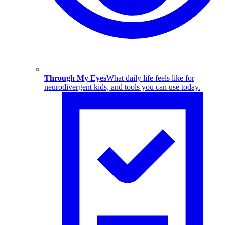
Through My Eyes
What daily life feels like for
neurodivergent kids, and tools you can use today.