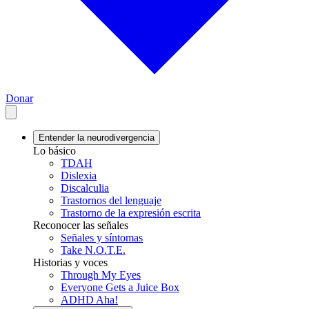
Donar
Entender la neurodivergencia
Lo básico
TDAH
Dislexia
Discalculia
Trastornos del lenguaje
Trastorno de la expresión escrita
Reconocer las señales
Señales y síntomas
Take N.O.T.E.
Historias y voces
Through My Eyes
Everyone Gets a Juice Box
ADHD Aha!