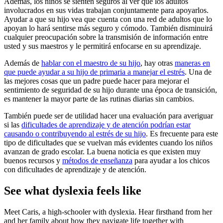
Además, los niños se sienten seguros al ver que los adultos
involucrados en sus vidas trabajan conjuntamente para apoyarlos.
Ayudar a que su hijo vea que cuenta con una red de adultos que lo
apoyan lo hará sentirse más seguro y cómodo. También disminuirá
cualquier preocupación sobre la transmisión de información entre
usted y sus maestros y le permitirá enfocarse en su aprendizaje.
Además de
hablar con el maestro de su hijo
, hay otras
maneras en
que puede ayudar a su hijo de primaria a manejar el estrés
. Una de
las mejores cosas que un padre puede hacer para mejorar el
sentimiento de seguridad de su hijo durante una época de transición,
es mantener la mayor parte de las rutinas diarias sin cambios.
También puede ser de utilidad hacer una evaluación para averiguar
si las
dificultades de aprendizaje y de atención podrían estar
causando o contribuyendo al estrés de su hijo
. Es frecuente para este
tipo de dificultades que se vuelvan más evidentes cuando los niños
avanzan de grado escolar. La buena noticia es que existen muy
buenos recursos y
métodos de enseñanza
para ayudar a los chicos
con dificultades de aprendizaje y de atención.
See what dyslexia feels like
Meet Caris, a high-schooler with dyslexia. Hear firsthand from her
and her family about how they navigate life together with