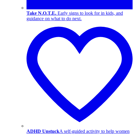
Take N.O.T.E.
Early signs to look for in kids, and
guidance on what to do next.
ADHD Unstuck
A self-guided activity to help women