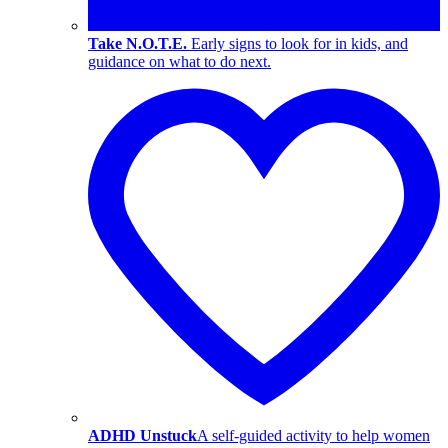
Take N.O.T.E.
Early signs to look for in kids, and
guidance on what to do next.
ADHD Unstuck
A self-guided activity to help women