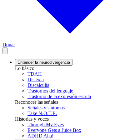
Donar
Entender la neurodivergencia
Lo básico
TDAH
Dislexia
Discalculia
Trastornos del lenguaje
Trastorno de la expresión escrita
Reconocer las señales
Señales y síntomas
Take N.O.T.E.
Historias y voces
Through My Eyes
Everyone Gets a Juice Box
ADHD Aha!