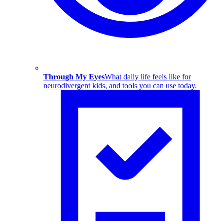
Through My Eyes
What daily life feels like for
neurodivergent kids, and tools you can use today.