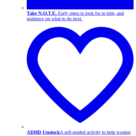
Take N.O.T.E.
Early signs to look for in kids, and
guidance on what to do next.
ADHD Unstuck
A self-guided activity to help women