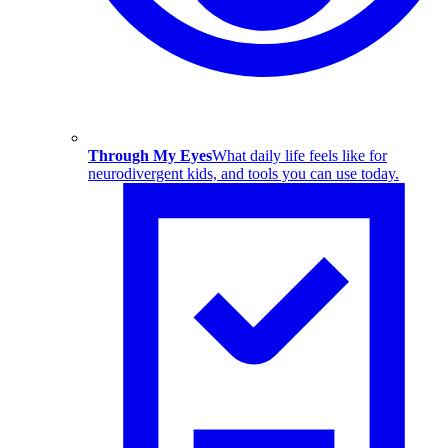
Through My Eyes
What daily life feels like for
neurodivergent kids, and tools you can use today.