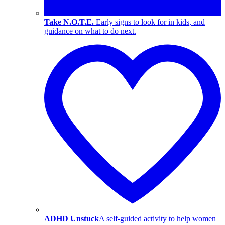
Take N.O.T.E.
Early signs to look for in kids, and
guidance on what to do next.
ADHD Unstuck
A self-guided activity to help women