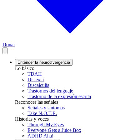
Donar
Entender la neurodivergencia
Lo básico
TDAH
Dislexia
Discalculia
Trastornos del lenguaje
Trastorno de la expresión escrita
Reconocer las señales
Señales y síntomas
Take N.O.T.E.
Historias y voces
Through My Eyes
Everyone Gets a Juice Box
ADHD Aha!