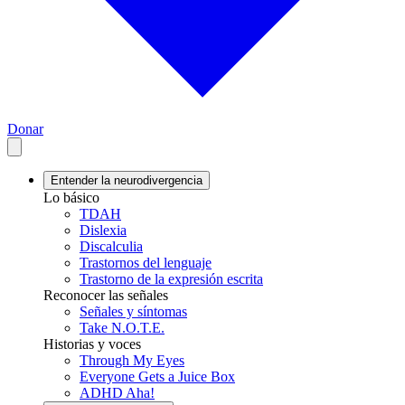
Donar
Entender la neurodivergencia
Lo básico
TDAH
Dislexia
Discalculia
Trastornos del lenguaje
Trastorno de la expresión escrita
Reconocer las señales
Señales y síntomas
Take N.O.T.E.
Historias y voces
Through My Eyes
Everyone Gets a Juice Box
ADHD Aha!