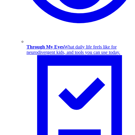
Through My Eyes
What daily life feels like for
neurodivergent kids, and tools you can use today.