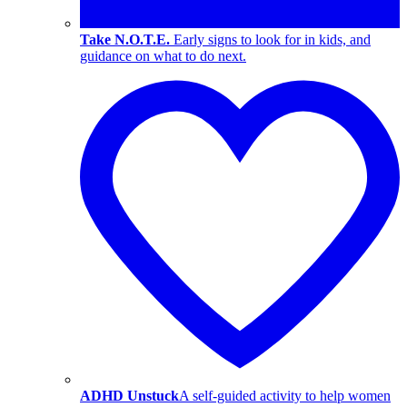
Take N.O.T.E.
Early signs to look for in kids, and
guidance on what to do next.
ADHD Unstuck
A self-guided activity to help women