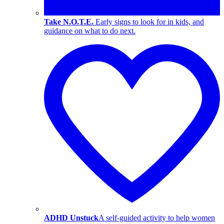
Take N.O.T.E.
Early signs to look for in kids, and
guidance on what to do next.
ADHD Unstuck
A self-guided activity to help women