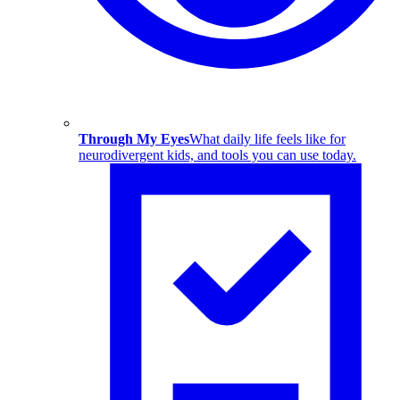
Through My Eyes
What daily life feels like for
neurodivergent kids, and tools you can use today.