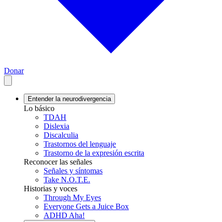
Donar
Entender la neurodivergencia
Lo básico
TDAH
Dislexia
Discalculia
Trastornos del lenguaje
Trastorno de la expresión escrita
Reconocer las señales
Señales y síntomas
Take N.O.T.E.
Historias y voces
Through My Eyes
Everyone Gets a Juice Box
ADHD Aha!