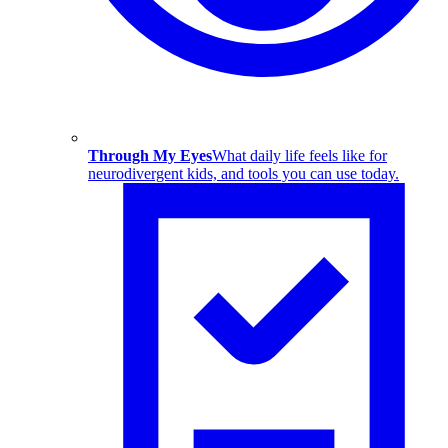
Through My Eyes
What daily life feels like for
neurodivergent kids, and tools you can use today.