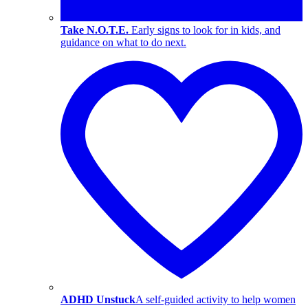
Take N.O.T.E.
Early signs to look for in kids, and
guidance on what to do next.
ADHD Unstuck
A self-guided activity to help women