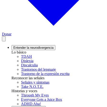
Donar
Entender la neurodivergencia
Lo básico
TDAH
Dislexia
Discalculia
Trastornos del lenguaje
Trastorno de la expresión escrita
Reconocer las señales
Señales y síntomas
Take N.O.T.E.
Historias y voces
Through My Eyes
Everyone Gets a Juice Box
ADHD Aha!