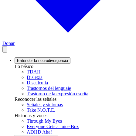
Donar
Entender la neurodivergencia
Lo básico
TDAH
Dislexia
Discalculia
Trastornos del lenguaje
Trastorno de la expresión escrita
Reconocer las señales
Señales y síntomas
Take N.O.T.E.
Historias y voces
Through My Eyes
Everyone Gets a Juice Box
ADHD Aha!