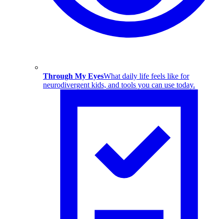
Through My Eyes
What daily life feels like for
neurodivergent kids, and tools you can use today.