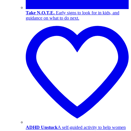
Take N.O.T.E.
Early signs to look for in kids, and
guidance on what to do next.
ADHD Unstuck
A self-guided activity to help women