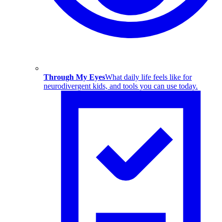
Through My Eyes
What daily life feels like for
neurodivergent kids, and tools you can use today.