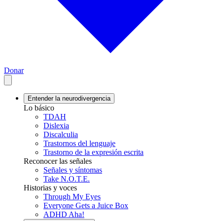
Donar
Entender la neurodivergencia
Lo básico
TDAH
Dislexia
Discalculia
Trastornos del lenguaje
Trastorno de la expresión escrita
Reconocer las señales
Señales y síntomas
Take N.O.T.E.
Historias y voces
Through My Eyes
Everyone Gets a Juice Box
ADHD Aha!