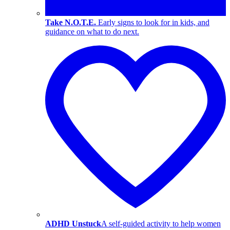
Take N.O.T.E.
Early signs to look for in kids, and
guidance on what to do next.
ADHD Unstuck
A self-guided activity to help women