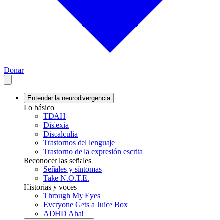
Donar
Entender la neurodivergencia
Lo básico
TDAH
Dislexia
Discalculia
Trastornos del lenguaje
Trastorno de la expresión escrita
Reconocer las señales
Señales y síntomas
Take N.O.T.E.
Historias y voces
Through My Eyes
Everyone Gets a Juice Box
ADHD Aha!