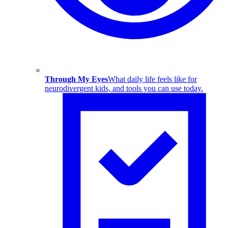
Through My Eyes
What daily life feels like for
neurodivergent kids, and tools you can use today.