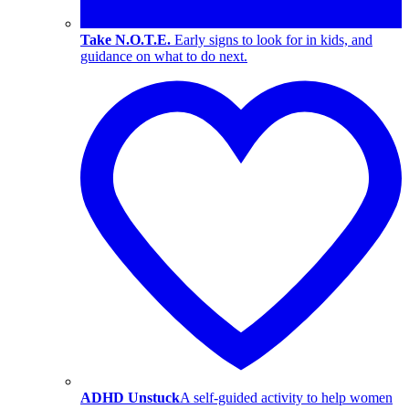
Take N.O.T.E.
Early signs to look for in kids, and
guidance on what to do next.
ADHD Unstuck
A self-guided activity to help women