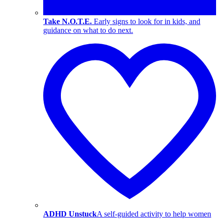
Take N.O.T.E.
Early signs to look for in kids, and
guidance on what to do next.
ADHD Unstuck
A self-guided activity to help women