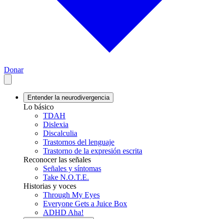
Donar
Entender la neurodivergencia
Lo básico
TDAH
Dislexia
Discalculia
Trastornos del lenguaje
Trastorno de la expresión escrita
Reconocer las señales
Señales y síntomas
Take N.O.T.E.
Historias y voces
Through My Eyes
Everyone Gets a Juice Box
ADHD Aha!