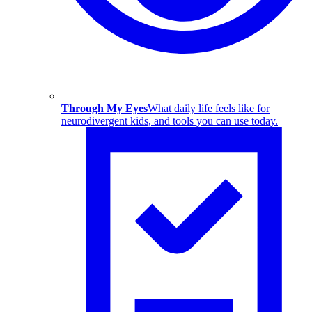
Through My Eyes
What daily life feels like for
neurodivergent kids, and tools you can use today.