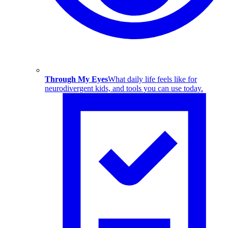
Through My Eyes
What daily life feels like for
neurodivergent kids, and tools you can use today.