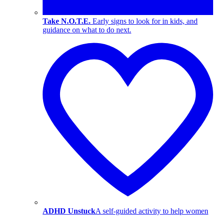
Take N.O.T.E.
Early signs to look for in kids, and
guidance on what to do next.
ADHD Unstuck
A self-guided activity to help women