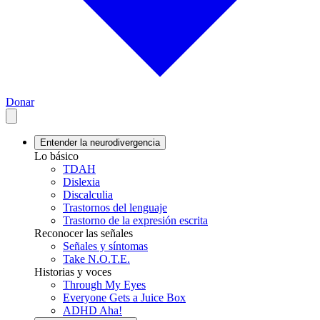
Donar
Entender la neurodivergencia
Lo básico
TDAH
Dislexia
Discalculia
Trastornos del lenguaje
Trastorno de la expresión escrita
Reconocer las señales
Señales y síntomas
Take N.O.T.E.
Historias y voces
Through My Eyes
Everyone Gets a Juice Box
ADHD Aha!