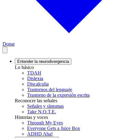
Donar
Entender la neurodivergencia
Lo básico
TDAH
Dislexia
Discalculia
Trastornos del lenguaje
Trastorno de la expresión escrita
Reconocer las señales
Señales y síntomas
Take N.O.T.E.
Historias y voces
Through My Eyes
Everyone Gets a Juice Box
ADHD Aha!