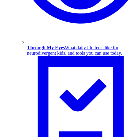
Through My Eyes
What daily life feels like for
neurodivergent kids, and tools you can use today.