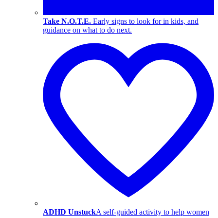
Take N.O.T.E.
Early signs to look for in kids, and
guidance on what to do next.
ADHD Unstuck
A self-guided activity to help women