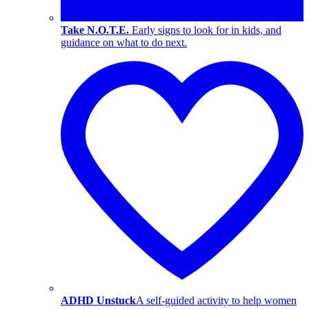
Take N.O.T.E.
Early signs to look for in kids, and
guidance on what to do next.
ADHD Unstuck
A self-guided activity to help women