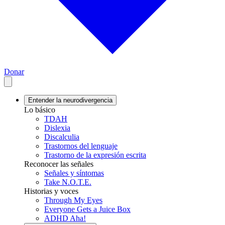
Donar
Entender la neurodivergencia
Lo básico
TDAH
Dislexia
Discalculia
Trastornos del lenguaje
Trastorno de la expresión escrita
Reconocer las señales
Señales y síntomas
Take N.O.T.E.
Historias y voces
Through My Eyes
Everyone Gets a Juice Box
ADHD Aha!