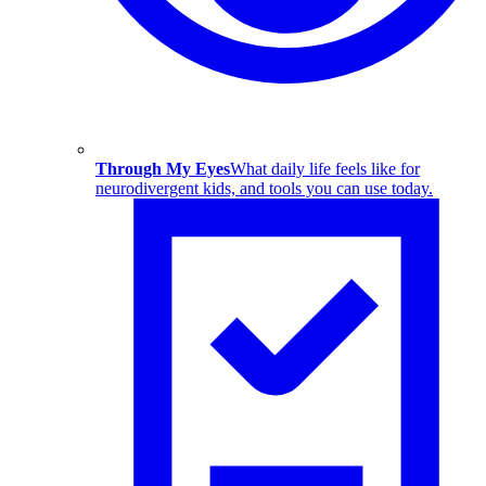
Through My Eyes
What daily life feels like for
neurodivergent kids, and tools you can use today.