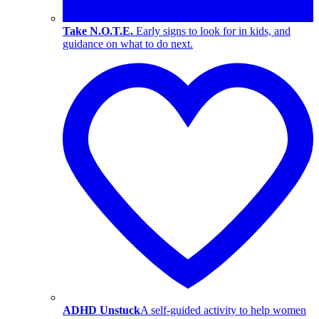
Take N.O.T.E.
Early signs to look for in kids, and
guidance on what to do next.
ADHD Unstuck
A self-guided activity to help women