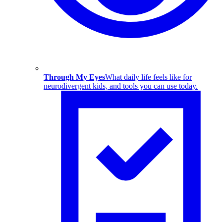
Through My Eyes
What daily life feels like for
neurodivergent kids, and tools you can use today.