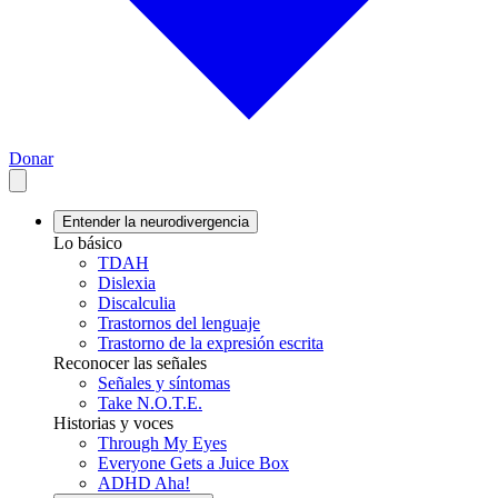
Donar
Entender la neurodivergencia
Lo básico
TDAH
Dislexia
Discalculia
Trastornos del lenguaje
Trastorno de la expresión escrita
Reconocer las señales
Señales y síntomas
Take N.O.T.E.
Historias y voces
Through My Eyes
Everyone Gets a Juice Box
ADHD Aha!