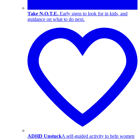
Take N.O.T.E.
Early signs to look for in kids, and
guidance on what to do next.
ADHD Unstuck
A self-guided activity to help women