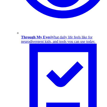
Through My Eyes
What daily life feels like for
neurodivergent kids, and tools you can use today.