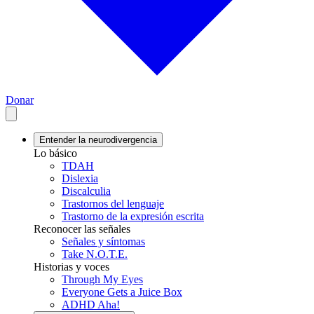
Donar
Entender la neurodivergencia
Lo básico
TDAH
Dislexia
Discalculia
Trastornos del lenguaje
Trastorno de la expresión escrita
Reconocer las señales
Señales y síntomas
Take N.O.T.E.
Historias y voces
Through My Eyes
Everyone Gets a Juice Box
ADHD Aha!