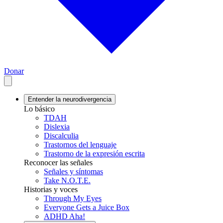
Donar
Entender la neurodivergencia
Lo básico
TDAH
Dislexia
Discalculia
Trastornos del lenguaje
Trastorno de la expresión escrita
Reconocer las señales
Señales y síntomas
Take N.O.T.E.
Historias y voces
Through My Eyes
Everyone Gets a Juice Box
ADHD Aha!