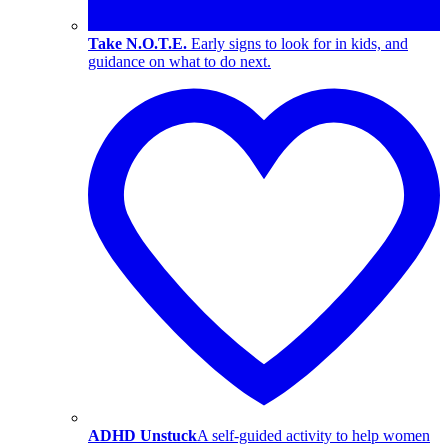
Take N.O.T.E.
Early signs to look for in kids, and
guidance on what to do next.
ADHD Unstuck
A self-guided activity to help women