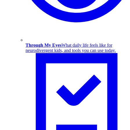
Through My Eyes
What daily life feels like for
neurodivergent kids, and tools you can use today.