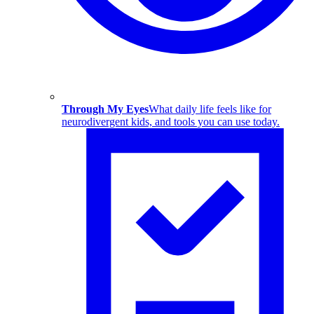
Through My Eyes
What daily life feels like for
neurodivergent kids, and tools you can use today.