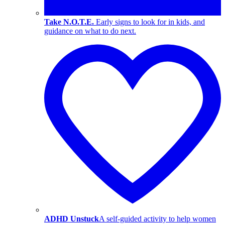
Take N.O.T.E.
Early signs to look for in kids, and
guidance on what to do next.
ADHD Unstuck
A self-guided activity to help women