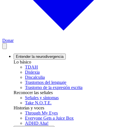
Donar
Entender la neurodivergencia
Lo básico
TDAH
Dislexia
Discalculia
Trastornos del lenguaje
Trastorno de la expresión escrita
Reconocer las señales
Señales y síntomas
Take N.O.T.E.
Historias y voces
Through My Eyes
Everyone Gets a Juice Box
ADHD Aha!