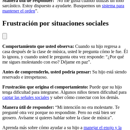
Manera útil de responder:
“No me gusta cuando utilizas un tono
sarcástico. Estoy dispuesto a ayudarte. Busquemos un
sistema para
mantener el orden
”.
Frustración por situaciones sociales
Comportamiento que usted observa:
Cuando su hijo regresa a
casa después de la clase de música, usted le pregunta cómo le fue. Él
lo ignora, y cuando usted le pregunta otra vez responde: “¿Por qué
me sigues molestando con eso? Déjame en paz”.
Antes de comprenderlo, usted podría pensar:
Su hijo está siendo
reservado e irrespetuoso.
Frustración que origina el comportamiento:
Puede que su hijo
tenga dificultad para integrarse. Algunos niños tienen dificultad para
captar las señales sociales
y saber cómo conectar con los demás.
Manera útil de responder:
“Mi intención no era molestarte. Te
pregunté otra vez porque no respondiste. Pero no está bien ser
grosero. Avísame si quieres hablar sobre la clase de música”.
Aprenda más sobre cómo ayudar a su hijo a
manejar el enojo y la