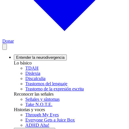
Donar
Entender la neurodivergencia
Lo básico
TDAH
Dislexia
Discalculia
Trastornos del lenguaje
Trastorno de la expresión escrita
Reconocer las señales
Señales y síntomas
Take N.O.T.E.
Historias y voces
Through My Eyes
Everyone Gets a Juice Box
ADHD Aha!