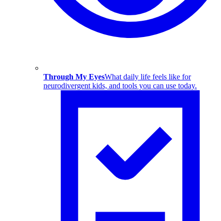
Through My Eyes
What daily life feels like for
neurodivergent kids, and tools you can use today.