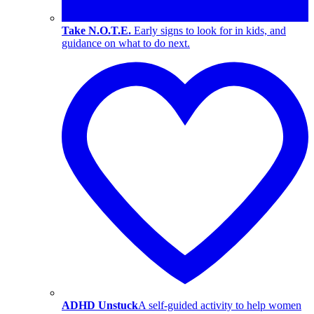
Take N.O.T.E.
Early signs to look for in kids, and
guidance on what to do next.
ADHD Unstuck
A self-guided activity to help women