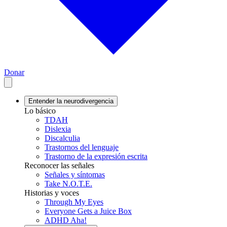
Donar
Entender la neurodivergencia
Lo básico
TDAH
Dislexia
Discalculia
Trastornos del lenguaje
Trastorno de la expresión escrita
Reconocer las señales
Señales y síntomas
Take N.O.T.E.
Historias y voces
Through My Eyes
Everyone Gets a Juice Box
ADHD Aha!