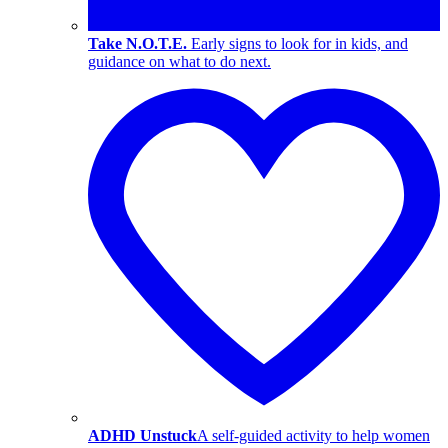
Take N.O.T.E.
Early signs to look for in kids, and
guidance on what to do next.
ADHD Unstuck
A self-guided activity to help women