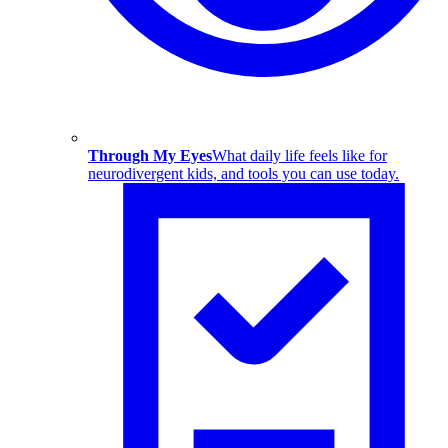
Through My Eyes
What daily life feels like for
neurodivergent kids, and tools you can use today.