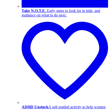
Take N.O.T.E.
Early signs to look for in kids, and
guidance on what to do next.
ADHD Unstuck
A self-guided activity to help women