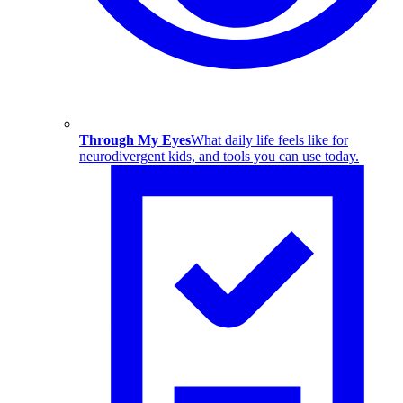
Through My Eyes
What daily life feels like for
neurodivergent kids, and tools you can use today.