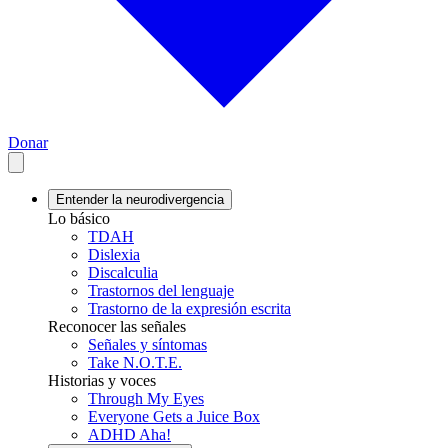
Donar
Entender la neurodivergencia
Lo básico
TDAH
Dislexia
Discalculia
Trastornos del lenguaje
Trastorno de la expresión escrita
Reconocer las señales
Señales y síntomas
Take N.O.T.E.
Historias y voces
Through My Eyes
Everyone Gets a Juice Box
ADHD Aha!