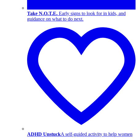
Take N.O.T.E.
Early signs to look for in kids, and
guidance on what to do next.
ADHD Unstuck
A self-guided activity to help women