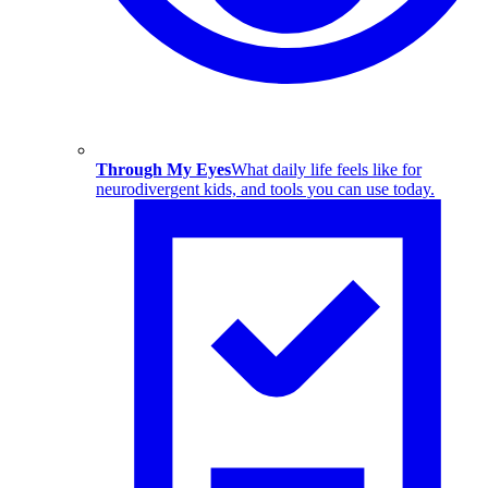
Through My Eyes
What daily life feels like for
neurodivergent kids, and tools you can use today.