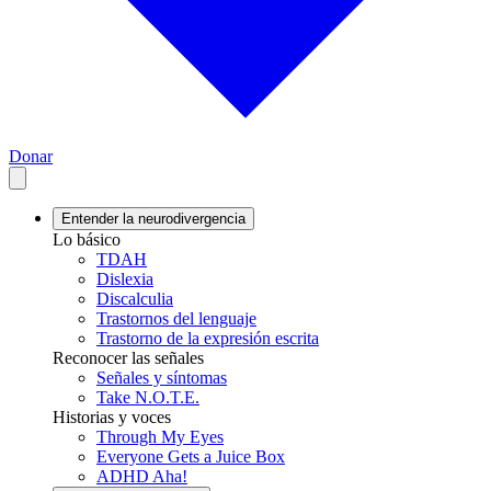
Donar
Entender la neurodivergencia
Lo básico
TDAH
Dislexia
Discalculia
Trastornos del lenguaje
Trastorno de la expresión escrita
Reconocer las señales
Señales y síntomas
Take N.O.T.E.
Historias y voces
Through My Eyes
Everyone Gets a Juice Box
ADHD Aha!