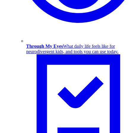
Through My Eyes
What daily life feels like for
neurodivergent kids, and tools you can use today.