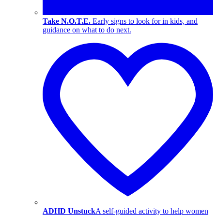
Take N.O.T.E.
Early signs to look for in kids, and
guidance on what to do next.
ADHD Unstuck
A self-guided activity to help women