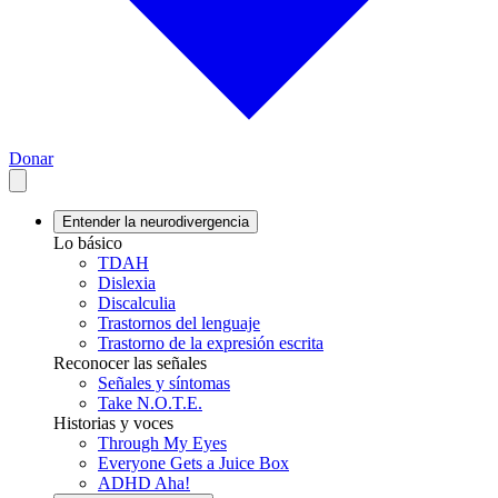
Donar
Entender la neurodivergencia
Lo básico
TDAH
Dislexia
Discalculia
Trastornos del lenguaje
Trastorno de la expresión escrita
Reconocer las señales
Señales y síntomas
Take N.O.T.E.
Historias y voces
Through My Eyes
Everyone Gets a Juice Box
ADHD Aha!