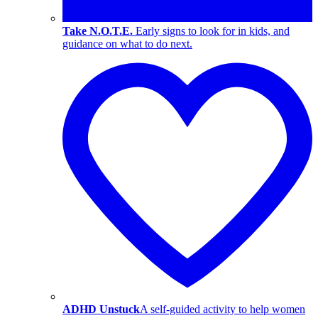
Take N.O.T.E.
Early signs to look for in kids, and
guidance on what to do next.
ADHD Unstuck
A self-guided activity to help women