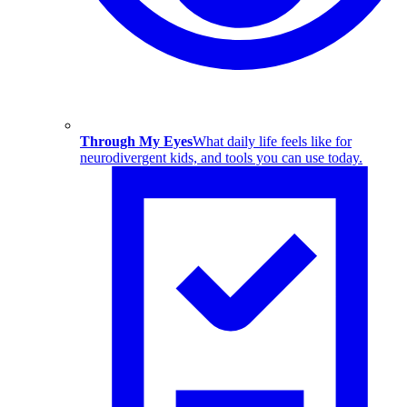
Through My Eyes
What daily life feels like for
neurodivergent kids, and tools you can use today.