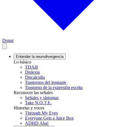
Donar
Entender la neurodivergencia
Lo básico
TDAH
Dislexia
Discalculia
Trastornos del lenguaje
Trastorno de la expresión escrita
Reconocer las señales
Señales y síntomas
Take N.O.T.E.
Historias y voces
Through My Eyes
Everyone Gets a Juice Box
ADHD Aha!