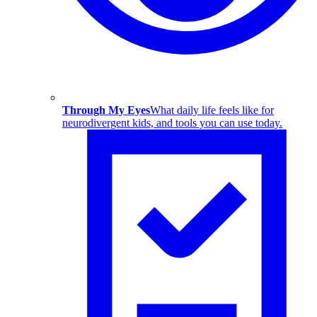
Through My Eyes
What daily life feels like for
neurodivergent kids, and tools you can use today.