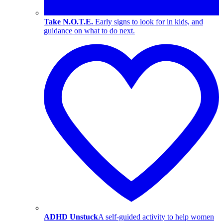
Take N.O.T.E.
Early signs to look for in kids, and
guidance on what to do next.
ADHD Unstuck
A self-guided activity to help women