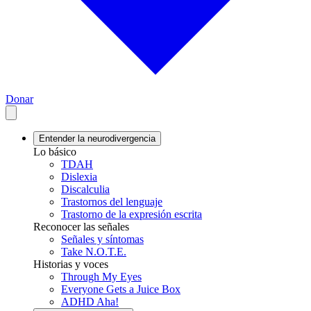
Donar
Entender la neurodivergencia
Lo básico
TDAH
Dislexia
Discalculia
Trastornos del lenguaje
Trastorno de la expresión escrita
Reconocer las señales
Señales y síntomas
Take N.O.T.E.
Historias y voces
Through My Eyes
Everyone Gets a Juice Box
ADHD Aha!