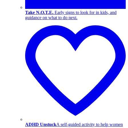
Take N.O.T.E.
Early signs to look for in kids, and
guidance on what to do next.
ADHD Unstuck
A self-guided activity to help women