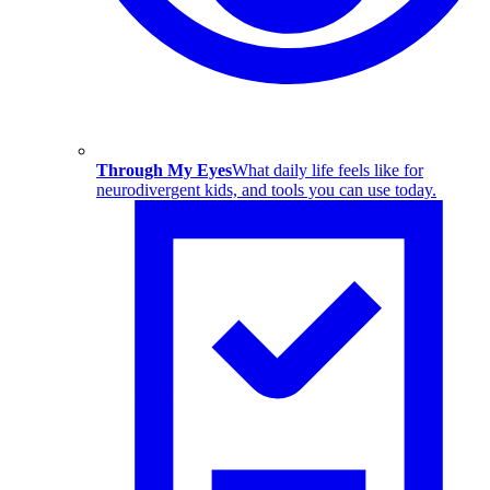
Through My Eyes
What daily life feels like for
neurodivergent kids, and tools you can use today.