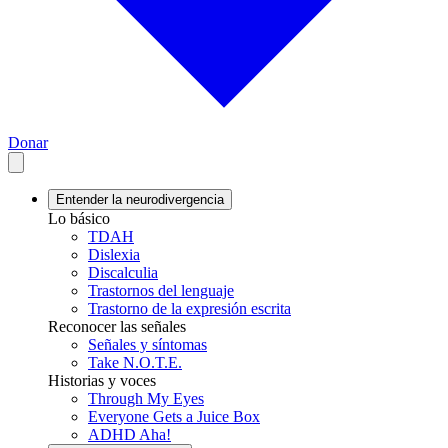
Donar
Entender la neurodivergencia
Lo básico
TDAH
Dislexia
Discalculia
Trastornos del lenguaje
Trastorno de la expresión escrita
Reconocer las señales
Señales y síntomas
Take N.O.T.E.
Historias y voces
Through My Eyes
Everyone Gets a Juice Box
ADHD Aha!