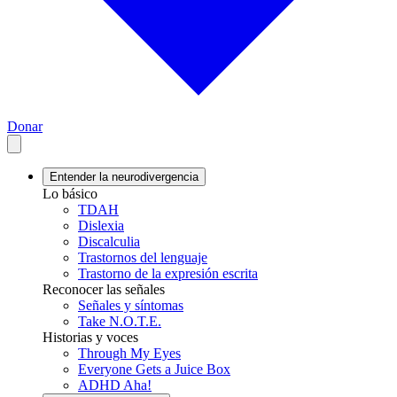
Donar
Entender la neurodivergencia
Lo básico
TDAH
Dislexia
Discalculia
Trastornos del lenguaje
Trastorno de la expresión escrita
Reconocer las señales
Señales y síntomas
Take N.O.T.E.
Historias y voces
Through My Eyes
Everyone Gets a Juice Box
ADHD Aha!