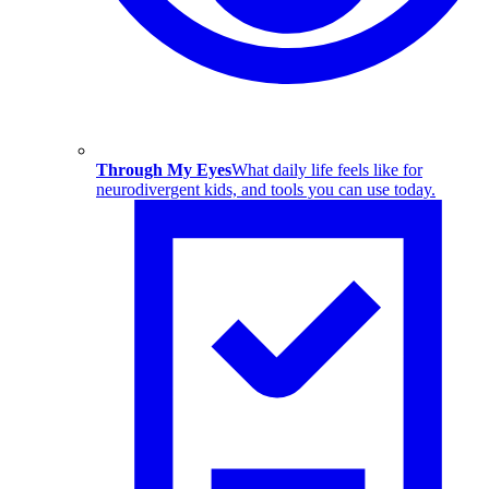
Through My Eyes
What daily life feels like for
neurodivergent kids, and tools you can use today.