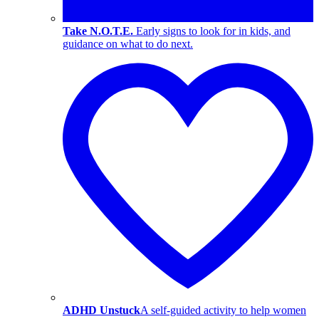
Take N.O.T.E.
Early signs to look for in kids, and
guidance on what to do next.
ADHD Unstuck
A self-guided activity to help women