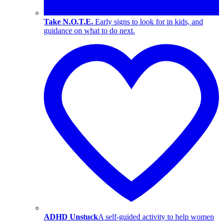
Take N.O.T.E.
Early signs to look for in kids, and
guidance on what to do next.
ADHD Unstuck
A self-guided activity to help women