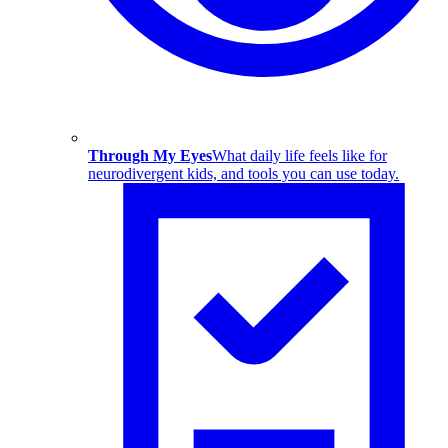
Through My Eyes
What daily life feels like for
neurodivergent kids, and tools you can use today.