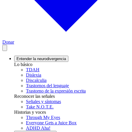
Donar
Entender la neurodivergencia
Lo básico
TDAH
Dislexia
Discalculia
Trastornos del lenguaje
Trastorno de la expresión escrita
Reconocer las señales
Señales y síntomas
Take N.O.T.E.
Historias y voces
Through My Eyes
Everyone Gets a Juice Box
ADHD Aha!