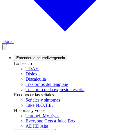
Donar
Entender la neurodivergencia
Lo básico
TDAH
Dislexia
Discalculia
Trastornos del lenguaje
Trastorno de la expresión escrita
Reconocer las señales
Señales y síntomas
Take N.O.T.E.
Historias y voces
Through My Eyes
Everyone Gets a Juice Box
ADHD Aha!