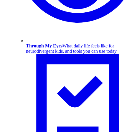
Through My Eyes
What daily life feels like for
neurodivergent kids, and tools you can use today.