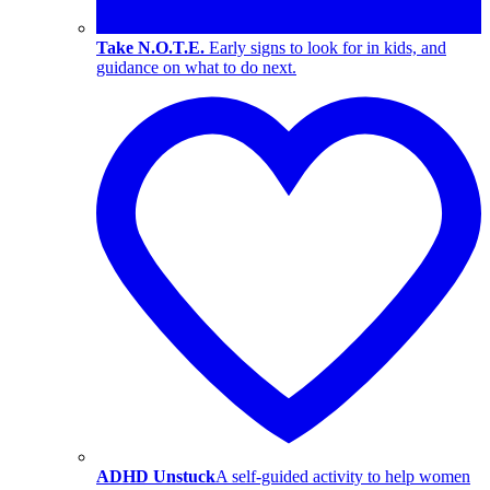
Take N.O.T.E.
Early signs to look for in kids, and
guidance on what to do next.
ADHD Unstuck
A self-guided activity to help women