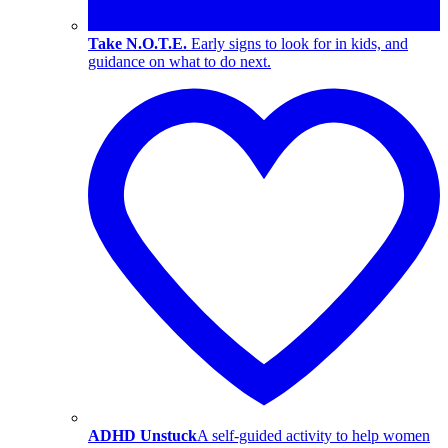
Take N.O.T.E.
Early signs to look for in kids, and
guidance on what to do next.
ADHD Unstuck
A self-guided activity to help women