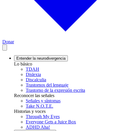
Donar
Entender la neurodivergencia
Lo básico
TDAH
Dislexia
Discalculia
Trastornos del lenguaje
Trastorno de la expresión escrita
Reconocer las señales
Señales y síntomas
Take N.O.T.E.
Historias y voces
Through My Eyes
Everyone Gets a Juice Box
ADHD Aha!