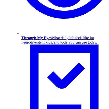
Through My Eyes
What daily life feels like for
neurodivergent kids, and tools you can use today.