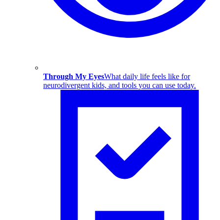
Through My Eyes
What daily life feels like for
neurodivergent kids, and tools you can use today.