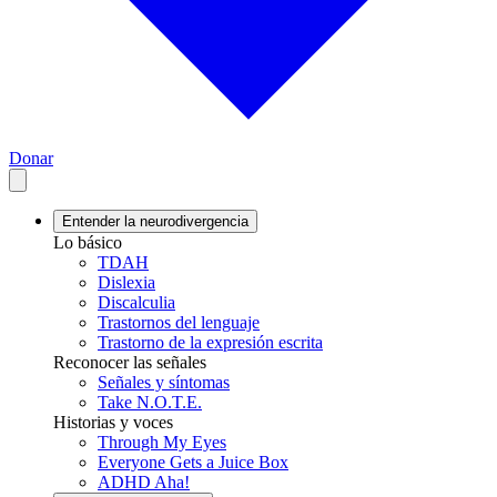
Donar
Entender la neurodivergencia
Lo básico
TDAH
Dislexia
Discalculia
Trastornos del lenguaje
Trastorno de la expresión escrita
Reconocer las señales
Señales y síntomas
Take N.O.T.E.
Historias y voces
Through My Eyes
Everyone Gets a Juice Box
ADHD Aha!