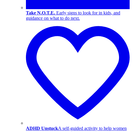
Take N.O.T.E.
Early signs to look for in kids, and
guidance on what to do next.
ADHD Unstuck
A self-guided activity to help women