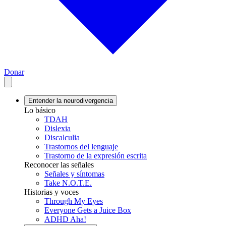
Donar
Entender la neurodivergencia
Lo básico
TDAH
Dislexia
Discalculia
Trastornos del lenguaje
Trastorno de la expresión escrita
Reconocer las señales
Señales y síntomas
Take N.O.T.E.
Historias y voces
Through My Eyes
Everyone Gets a Juice Box
ADHD Aha!