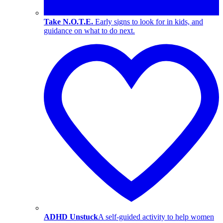
Take N.O.T.E.
Early signs to look for in kids, and
guidance on what to do next.
ADHD Unstuck
A self-guided activity to help women