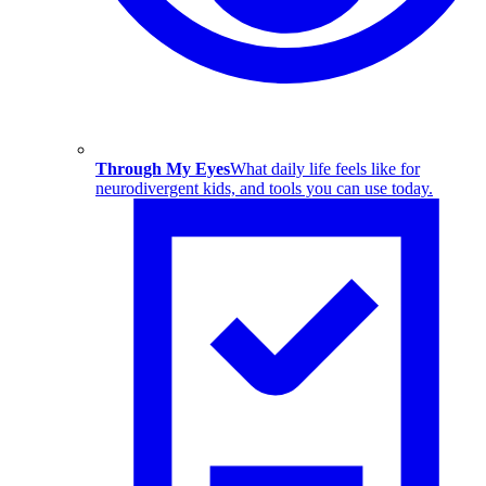
Through My Eyes
What daily life feels like for
neurodivergent kids, and tools you can use today.