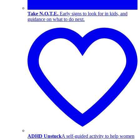
Take N.O.T.E.
Early signs to look for in kids, and
guidance on what to do next.
ADHD Unstuck
A self-guided activity to help women