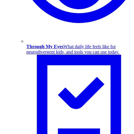
Through My Eyes
What daily life feels like for
neurodivergent kids, and tools you can use today.