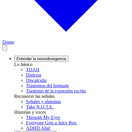
Donar
Entender la neurodivergencia
Lo básico
TDAH
Dislexia
Discalculia
Trastornos del lenguaje
Trastorno de la expresión escrita
Reconocer las señales
Señales y síntomas
Take N.O.T.E.
Historias y voces
Through My Eyes
Everyone Gets a Juice Box
ADHD Aha!