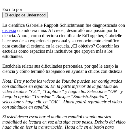
Escrito por
El equipo de Understood
La científica Gabrielle Rappolt-Schlichtmann fue diagnosticada con
dislexia
cuando era niña. Al crecer, desarrolló una pasión por la
ciencia. Ahora, como directora científica de EdTogether, Gabrielle
hace uso de su experiencia personal y su conocimiento científico
para estudiar el estigma en la escuela. ¿El objetivo? Concebir las
escuelas como espacios más inclusivos que apoyen más a los
estudiantes.
Escúchela relatar sus dificultades personales, por qué le atrajo la
ciencia y cómo terminó trabajando en ayudar a chicos con dislexia.
Nota: Este y todos los videos de Youtube pueden ser configurados
con subtítulos en español. En la parte inferior de la pantalla del
video localice “
CC
”, “
Captions
” y haga clic. Seleccione “
ON
” y
luego la opción “
Translate
”. Busque “
Spanish-Español
”,
seleccione y haga clic en “
OK
”. Ahora podrá reproducir el video
con subtítulos en español.
Si usted desea escuchar el audio en español usando nuestra
modalidad de lectura en voz alta siga estos pasos. Debajo del video
haga clic en
leer la transcripción
. Haga clic en el botón para