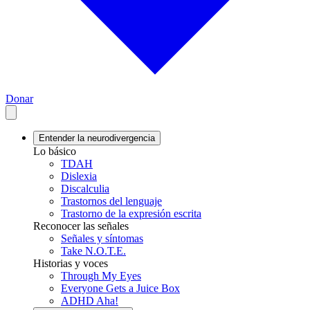
Donar
Entender la neurodivergencia
Lo básico
TDAH
Dislexia
Discalculia
Trastornos del lenguaje
Trastorno de la expresión escrita
Reconocer las señales
Señales y síntomas
Take N.O.T.E.
Historias y voces
Through My Eyes
Everyone Gets a Juice Box
ADHD Aha!