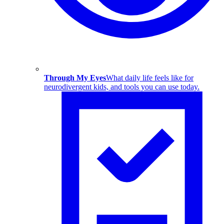
Through My Eyes
What daily life feels like for
neurodivergent kids, and tools you can use today.