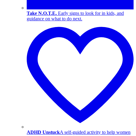
Take N.O.T.E.
Early signs to look for in kids, and
guidance on what to do next.
ADHD Unstuck
A self-guided activity to help women