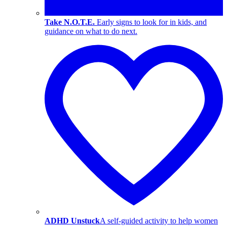
Take N.O.T.E.
Early signs to look for in kids, and
guidance on what to do next.
ADHD Unstuck
A self-guided activity to help women