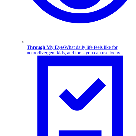
Through My Eyes
What daily life feels like for
neurodivergent kids, and tools you can use today.