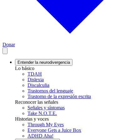
Donar
Entender la neurodivergencia
Lo básico
TDAH
Dislexia
Discalculia
Trastornos del lenguaje
Trastorno de la expresión escrita
Reconocer las señales
Señales y síntomas
Take N.O.T.E.
Historias y voces
Through My Eyes
Everyone Gets a Juice Box
ADHD Aha!