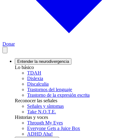
Donar
Entender la neurodivergencia
Lo básico
TDAH
Dislexia
Discalculia
Trastornos del lenguaje
Trastorno de la expresión escrita
Reconocer las señales
Señales y síntomas
Take N.O.T.E.
Historias y voces
Through My Eyes
Everyone Gets a Juice Box
ADHD Aha!