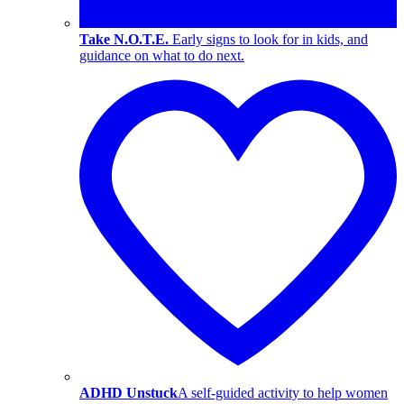
Take N.O.T.E.
Early signs to look for in kids, and
guidance on what to do next.
ADHD Unstuck
A self-guided activity to help women