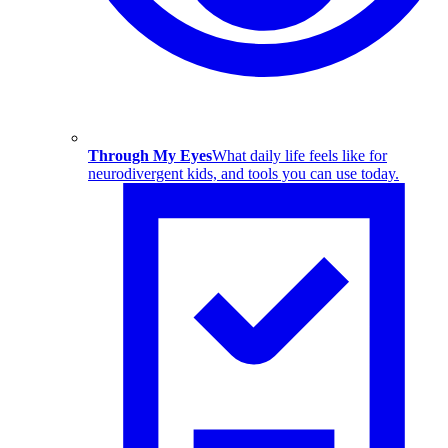
Through My Eyes
What daily life feels like for
neurodivergent kids, and tools you can use today.