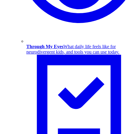
Through My Eyes
What daily life feels like for
neurodivergent kids, and tools you can use today.