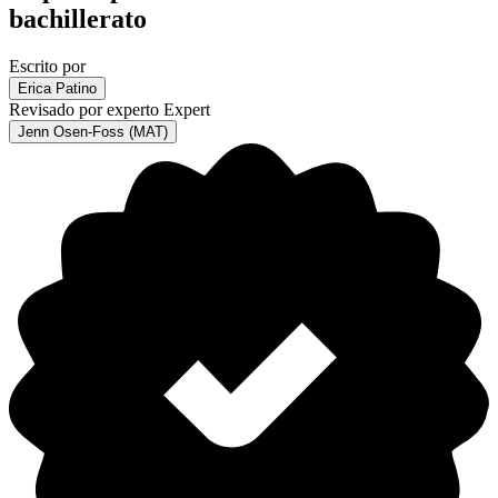
bachillerato
Escrito por
Erica Patino
Revisado por experto
Expert
Jenn Osen-Foss (MAT)