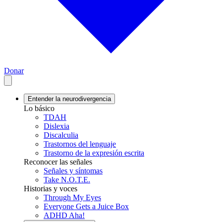
Donar
Entender la neurodivergencia
Lo básico
TDAH
Dislexia
Discalculia
Trastornos del lenguaje
Trastorno de la expresión escrita
Reconocer las señales
Señales y síntomas
Take N.O.T.E.
Historias y voces
Through My Eyes
Everyone Gets a Juice Box
ADHD Aha!