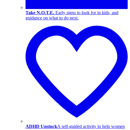
Take N.O.T.E.
Early signs to look for in kids, and
guidance on what to do next.
ADHD Unstuck
A self-guided activity to help women