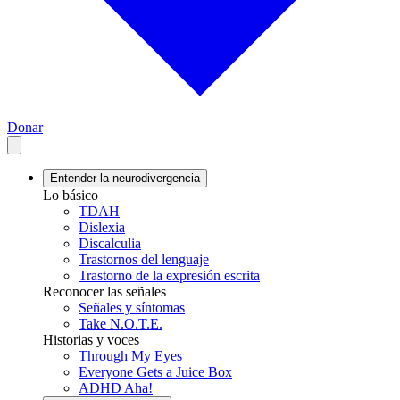
Donar
Entender la neurodivergencia
Lo básico
TDAH
Dislexia
Discalculia
Trastornos del lenguaje
Trastorno de la expresión escrita
Reconocer las señales
Señales y síntomas
Take N.O.T.E.
Historias y voces
Through My Eyes
Everyone Gets a Juice Box
ADHD Aha!