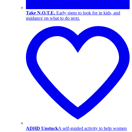
Take N.O.T.E.
Early signs to look for in kids, and
guidance on what to do next.
ADHD Unstuck
A self-guided activity to help women