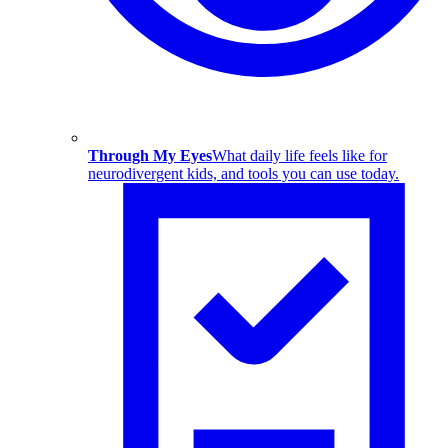
Through My Eyes
What daily life feels like for
neurodivergent kids, and tools you can use today.