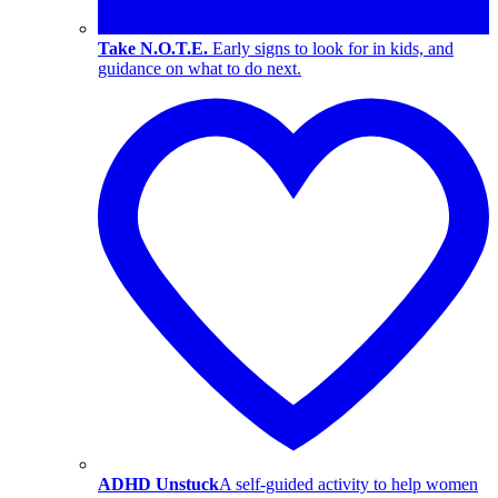
Take N.O.T.E.
Early signs to look for in kids, and
guidance on what to do next.
ADHD Unstuck
A self-guided activity to help women