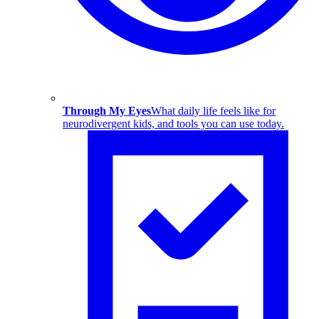
Through My Eyes
What daily life feels like for
neurodivergent kids, and tools you can use today.