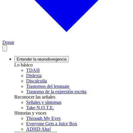
Donar
Entender la neurodivergencia
Lo básico
TDAH
Dislexia
Discalculia
Trastornos del lenguaje
Trastorno de la expresión escrita
Reconocer las señales
Señales y síntomas
Take N.O.T.E.
Historias y voces
Through My Eyes
Everyone Gets a Juice Box
ADHD Aha!