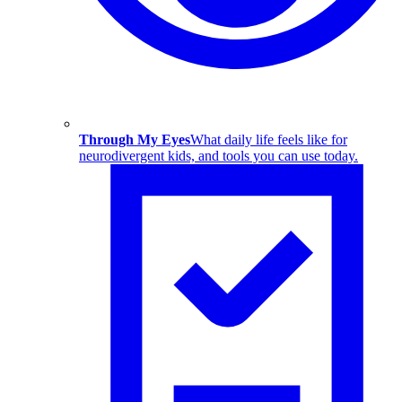
Through My Eyes
What daily life feels like for
neurodivergent kids, and tools you can use today.