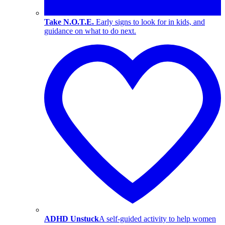
Take N.O.T.E.
Early signs to look for in kids, and
guidance on what to do next.
ADHD Unstuck
A self-guided activity to help women