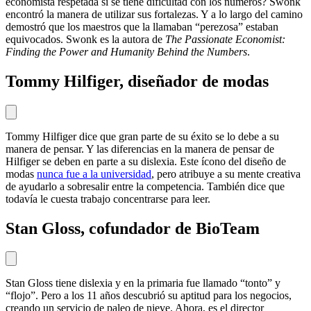
economista respetada si se tiene dificultad con los números? Swonk
encontró la manera de utilizar sus fortalezas. Y a lo largo del camino
demostró que los maestros que la llamaban “perezosa” estaban
equivocados. Swonk es la autora de
The Passionate Economist:
Finding the Power and Humanity Behind the Numbers
.
Tommy Hilfiger, diseñador de modas
Tommy Hilfiger dice que gran parte de su éxito se lo debe a su
manera de pensar. Y las diferencias en la manera de pensar de
Hilfiger se deben en parte a su dislexia. Este ícono del diseño de
modas
nunca fue a la universidad
, pero atribuye a su mente creativa
de ayudarlo a sobresalir entre la competencia. También dice que
todavía le cuesta trabajo concentrarse para leer.
Stan Gloss, cofundador de BioTeam
Stan Gloss tiene dislexia y en la primaria fue llamado “tonto” y
“flojo”. Pero a los 11 años descubrió su aptitud para los negocios,
creando un servicio de paleo de nieve. Ahora, es el director