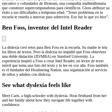
ejecutivo y cofundador de Bioteam, una compañía multimillonaria
que construye supercomputadoras para científicos. Gloss atribuye su
éxito a sus dificultades a temprana edad. “Tener problemas en la
escuela te enseña a innovar para sobrevivir. Eso fue lo que yo hice”.
Ben Foss, inventor del Intel Reader
La dislexia creó retos para Ben Foss en la escuela. Su madre le leía
los libros de textos. Pero la dislexia no impidió que Foss obtuviera
una doble titulación (JD/MBA) en Stanford University. La
experiencia inspiró a Foss a crear Intel Reader, un lector de texto
móvil que toma una foto del texto y lo lee en voz alta. Foss también
es el fundador del Headstrong Nation, una organización al servicio
de niños y adultos con dislexia.
See what dyslexia feels like
Meet Caris, a high-schooler with dyslexia. Hear firsthand from her
and her family about how they navigate life together with
confidence.