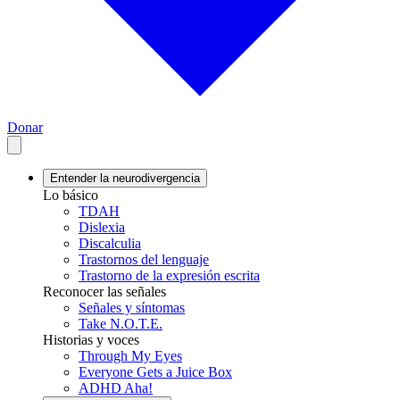
Donar
Entender la neurodivergencia
Lo básico
TDAH
Dislexia
Discalculia
Trastornos del lenguaje
Trastorno de la expresión escrita
Reconocer las señales
Señales y síntomas
Take N.O.T.E.
Historias y voces
Through My Eyes
Everyone Gets a Juice Box
ADHD Aha!