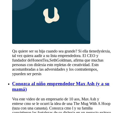
Qu quiere ser su hija cuando sea grande? Si ella tienedyslexia,
tal vez quiera aadir a su lista emprendedora. El CEO y
fundador deHonestTea,SethGoldman, afirma que muchas
personas con dislexia estn repletas de creatividad. Estn
acostumbradas a las adversidades y los contratiempos,
ypueden ser persis
Conozca al niño emprendedor Max Ash (y a su
mamá)
Vea este video de un empresario de 10 aos, Max Ash y
entrese cmo se le ocurri la idea de una The Mug With A Hoop
(taza con una canasta). Conozca cmo l y su familia
convirtieron las fortalezas de su dislexia en un negocio exitoso