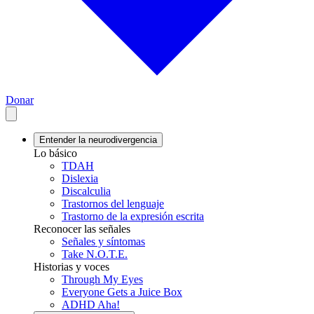
Donar
Entender la neurodivergencia
Lo básico
TDAH
Dislexia
Discalculia
Trastornos del lenguaje
Trastorno de la expresión escrita
Reconocer las señales
Señales y síntomas
Take N.O.T.E.
Historias y voces
Through My Eyes
Everyone Gets a Juice Box
ADHD Aha!