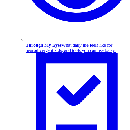
Through My Eyes
What daily life feels like for
neurodivergent kids, and tools you can use today.