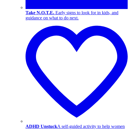
Take N.O.T.E.
Early signs to look for in kids, and
guidance on what to do next.
ADHD Unstuck
A self-guided activity to help women