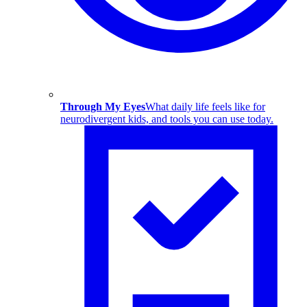
Through My Eyes
What daily life feels like for
neurodivergent kids, and tools you can use today.