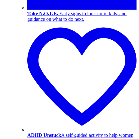
Take N.O.T.E.
Early signs to look for in kids, and
guidance on what to do next.
ADHD Unstuck
A self-guided activity to help women