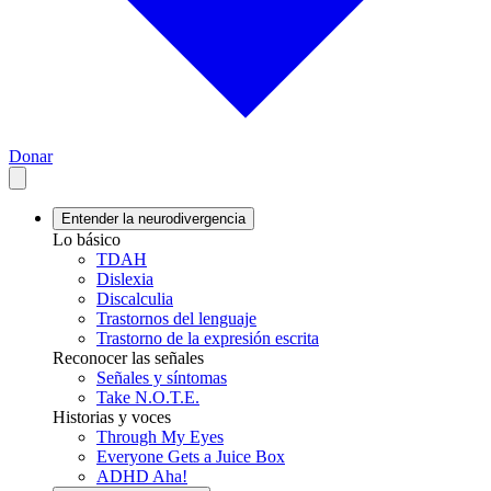
Donar
Entender la neurodivergencia
Lo básico
TDAH
Dislexia
Discalculia
Trastornos del lenguaje
Trastorno de la expresión escrita
Reconocer las señales
Señales y síntomas
Take N.O.T.E.
Historias y voces
Through My Eyes
Everyone Gets a Juice Box
ADHD Aha!