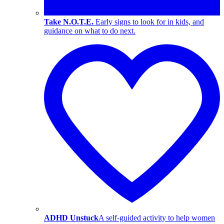
Take N.O.T.E.
Early signs to look for in kids, and
guidance on what to do next.
ADHD Unstuck
A self-guided activity to help women