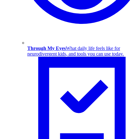
Through My Eyes
What daily life feels like for
neurodivergent kids, and tools you can use today.