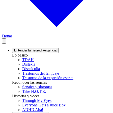
Donar
Entender la neurodivergencia
Lo básico
TDAH
Dislexia
Discalculia
Trastornos del lenguaje
Trastorno de la expresión escrita
Reconocer las señales
Señales y síntomas
Take N.O.T.E.
Historias y voces
Through My Eyes
Everyone Gets a Juice Box
ADHD Aha!