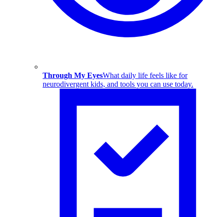
Through My Eyes
What daily life feels like for
neurodivergent kids, and tools you can use today.