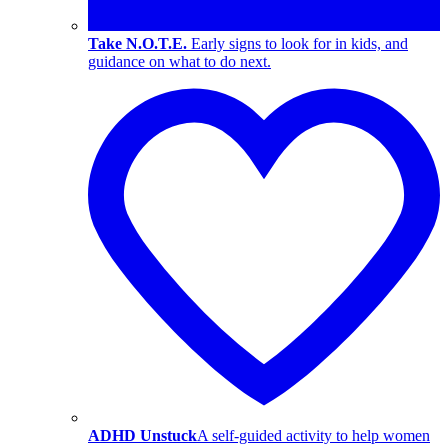
Take N.O.T.E.
Early signs to look for in kids, and
guidance on what to do next.
ADHD Unstuck
A self-guided activity to help women