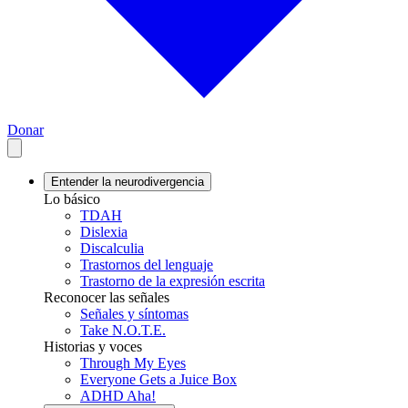
Donar
Entender la neurodivergencia
Lo básico
TDAH
Dislexia
Discalculia
Trastornos del lenguaje
Trastorno de la expresión escrita
Reconocer las señales
Señales y síntomas
Take N.O.T.E.
Historias y voces
Through My Eyes
Everyone Gets a Juice Box
ADHD Aha!