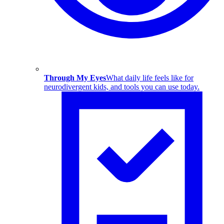
Through My Eyes
What daily life feels like for
neurodivergent kids, and tools you can use today.