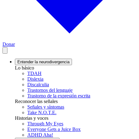
Donar
Entender la neurodivergencia
Lo básico
TDAH
Dislexia
Discalculia
Trastornos del lenguaje
Trastorno de la expresión escrita
Reconocer las señales
Señales y síntomas
Take N.O.T.E.
Historias y voces
Through My Eyes
Everyone Gets a Juice Box
ADHD Aha!