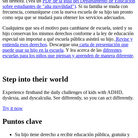
sin demora. (Vea un
PDF de la guía del Departamento de Educación
sobre estudiantes de "alta movilidad")
. Si su familia se muda con
frecuencia, comuníquese con la nueva escuela de su hijo tan pronto
como sepa que se mudará para obtener los servicios adecuados.
Cualquiera que sea el motivo para cambiarse de escuela, usted y su
hijo conservan los mismos derechos conforme a la ley de educación
especial sin importar a qué escuela pública asistirá su hijo.
Revise y
entienda esos derechos
. Descargue una
carta de presentación que
puede usar su hijo en la escuela
. Y lea acerca de las
diferentes
escuelas para los niños que piensan y aprenden de manera diferente
.
Step into their world
Experience firsthand the daily challenges of kids with ADHD,
dyslexia, and dyscalculia. See differently, so you can act differently.
Try it now
Puntos clave
Su hijo tiene derecho a recibir educación pública, gratuita y