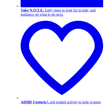
Take N.O.T.E.
Early signs to look for in kids, and
guidance on what to do next.
ADHD Unstuck
A self-guided activity to help women