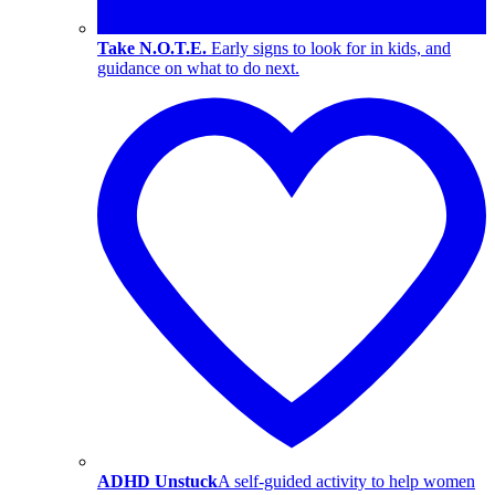
Take N.O.T.E.
Early signs to look for in kids, and
guidance on what to do next.
ADHD Unstuck
A self-guided activity to help women