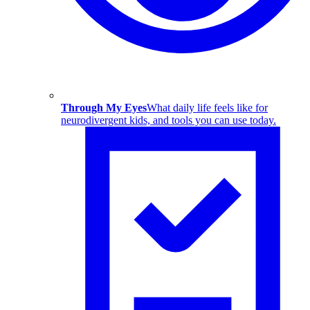
Through My Eyes
What daily life feels like for
neurodivergent kids, and tools you can use today.