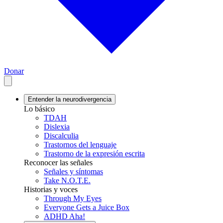
Donar
Entender la neurodivergencia
Lo básico
TDAH
Dislexia
Discalculia
Trastornos del lenguaje
Trastorno de la expresión escrita
Reconocer las señales
Señales y síntomas
Take N.O.T.E.
Historias y voces
Through My Eyes
Everyone Gets a Juice Box
ADHD Aha!